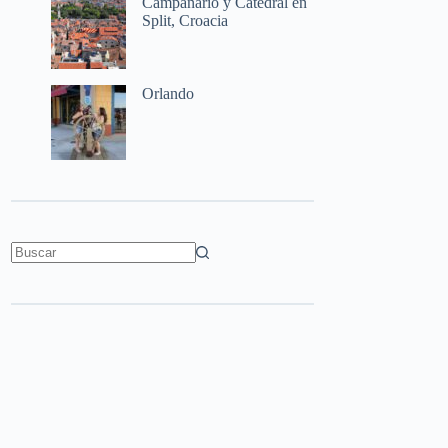
Campanario y Catedral en
Split, Croacia
Orlando
Sin
resultados