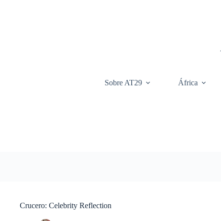
Saltar
al
contenido
Sobre AT29
África
Crucero: Celebrity Reflection