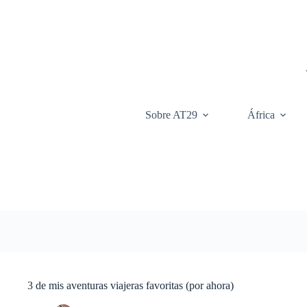
Saltar
al
contenido
Sobre AT29
África
3 de mis aventuras viajeras favoritas (por ahora)