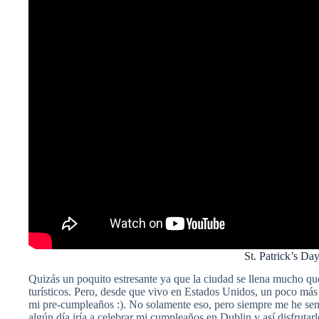
St. Patrick’s Da
Quizás un poquito estresante ya que la ciudad se llena mucho qu
turísticos. Pero, desde que vivo en Estados Unidos, un poco más
mi pre-cumpleaños :). No solamente eso, pero siempre me he senti
algún día iría a celebrar mi cumpleaños en Dublin y así disfrutar