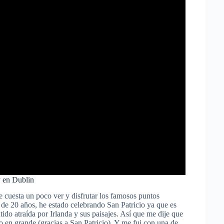
y en Dublin
e cuesta un poco ver y disfrutar los famosos puntos
 de 20 años, he estado celebrando San Patricio ya que es
do atraída por Irlanda y sus paisajes. Así que me dije que
lo en grande (gracias a San Patricio). Y me fui con una de