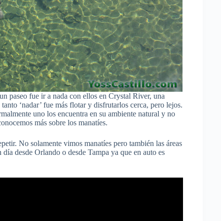
n paseo fue ir a nada con ellos en Crystal River, una
to ‘nadar’ fue más flotar y disfrutarlos cerca, pero lejos.
rmalmente uno los encuentra en su ambiente natural y no
 conocemos más sobre los manatíes.
petir. No solamente vimos manatíes pero también las áreas
n día desde Orlando o desde Tampa ya que en auto es