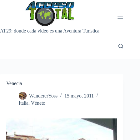
Saltar
al
contenido
AT29: donde cada video es una Aventura Turística
Venecia
WandererYoss
15 mayo, 2011
Italia
,
Véneto