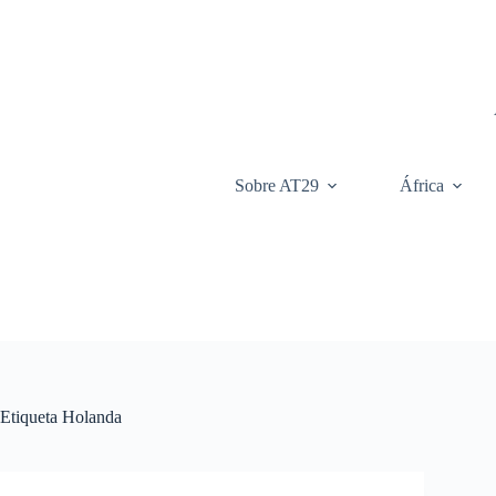
Saltar
al
contenido
Sobre AT29
África
Etiqueta
Holanda