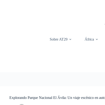
Saltar
al
contenido
Sobre AT29
África
Explorando Parque Nacional El Ávila: Un viaje escénico en aut