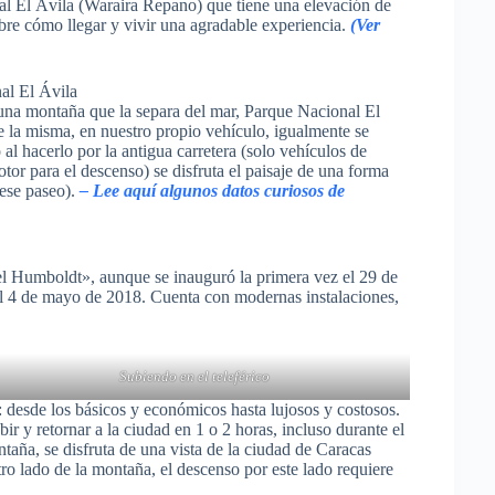
al El Ávila (Waraira Repano) que tiene una elevación de
bre cómo llegar y vivir una agradable experiencia.
(Ver
 una montaña que la separa del mar, Parque Nacional El
de la misma, en nuestro propio vehículo, igualmente se
al hacerlo por la antigua carretera (solo vehículos de
or para el descenso) se disfruta el paisaje de una forma
 ese paseo).
– Lee aquí algunos datos curiosos de
l Humboldt», aunque se inauguró la primera vez el 29 de
 4 de mayo de 2018. Cuenta con modernas instalaciones,
Subiendo en el teleférico
: desde los básicos y económicos hasta lujosos y costosos.
r y retornar a la ciudad en 1 o 2 horas, incluso durante el
aña, se disfruta de una vista de la ciudad de Caracas
ro lado de la montaña, el descenso por este lado requiere