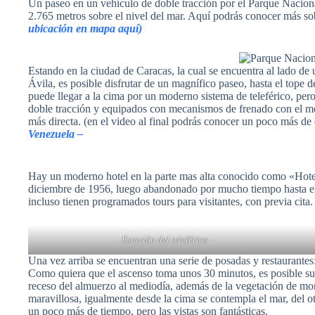
Un paseo en un vehículo de doble tracción por el Parque Nacion
2.765 metros sobre el nivel del mar. Aquí podrás conocer más so
ubicación en mapa aquí)
Estando en la ciudad de Caracas, la cual se encuentra al lado de
Ávila, es posible disfrutar de un magnífico paseo, hasta el tope 
puede llegar a la cima por un moderno sistema de teleférico, pero 
doble tracción y equipados con mecanismos de frenado con el mot
más directa. (en el video al final podrás conocer un poco más de
Venezuela –
Hay un moderno hotel en la parte mas alta conocido como «Hote
diciembre de 1956, luego abandonado por mucho tiempo hasta el
incluso tienen programados tours para visitantes, con previa cita.
Estación del teleférico
Una vez arriba se encuentran una serie de posadas y restaurantes
Como quiera que el ascenso toma unos 30 minutos, es posible subi
receso del almuerzo al mediodía, además de la vegetación de mont
maravillosa, igualmente desde la cima se contempla el mar, del ot
un poco más de tiempo, pero las vistas son fantásticas.