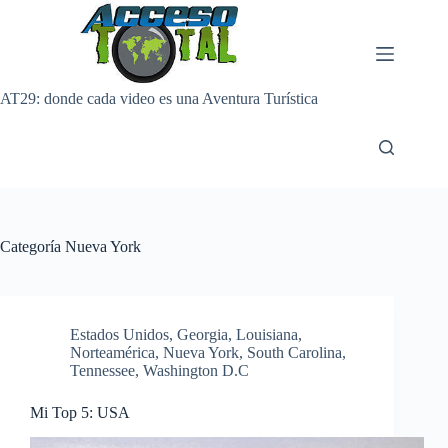
Saltar
al
contenido
AT29: donde cada video es una Aventura Turística
Categoría
Nueva York
Estados Unidos
,
Georgia
,
Louisiana
,
Norteamérica
,
Nueva York
,
South Carolina
,
Tennessee
,
Washington D.C
Mi Top 5: USA