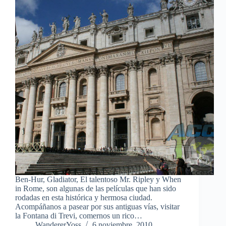
Ben-Hur, Gladiator, El talentoso Mr. Ripley y When
in Rome, son algunas de las películas que han sido
rodadas en esta histórica y hermosa ciudad.
Acompáñanos a pasear por sus antiguas vías, visitar
la Fontana di Trevi, comernos un rico…
WandererYoss
6 noviembre, 2010